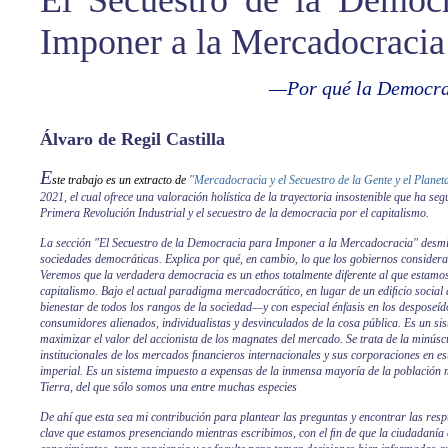
El Secuestro de la Democr
Imponer a la Mercadocracia
—Por qué la Democra
Álvaro de Regil Castilla
E
ste trabajo es un extracto de
"Mercadocracia y el Secuestro de la Gente y el Planet
2021, el cual ofrece una valoración holística de la trayectoria insostenible que ha s
Primera Revolución Industrial y el secuestro de la democracia por el capitalismo.
La sección "El Secuestro de la Democracia para Imponer a la Mercadocracia" desmie
sociedades democráticas. Explica por qué, en cambio, lo que los gobiernos consider
Veremos que la verdadera democracia es un ethos totalmente diferente al que estamo
capitalismo. Bajo el actual paradigma mercadocrático, en lugar de un ediﬁcio social
bienestar de todos los rangos de la sociedad—y con especial énfasis en los despose
consumidores alienados, individualistas y desvinculados de la cosa pública. Es un s
maximizar el valor del accionista de los magnates del mercado. Se trata de la minúscu
institucionales de los mercados ﬁnancieros internacionales y sus corporaciones en es
imperial. Es un sistema impuesto a expensas de la inmensa mayoría de la población 
Tierra, del que sólo somos una entre muchas especies
De ahí que esta sea mi contribución para plantear las preguntas y encontrar las resp
clave que estamos presenciando mientras escribimos, con el ﬁn de que la ciudadaní