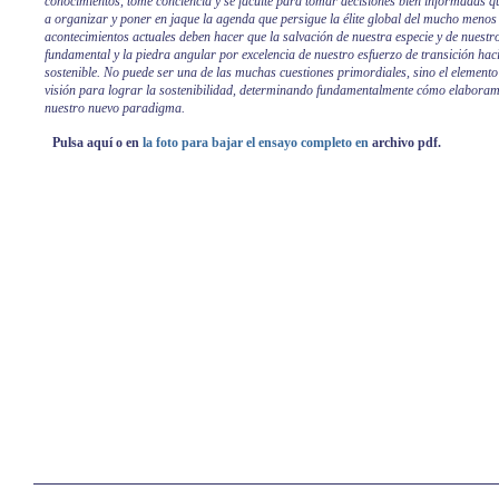
conocimientos, tome conciencia y se faculte para tomar decisiones bien informadas q
a organizar y poner en jaque la agenda que persigue la élite global del mucho menos 
acontecimientos actuales deben hacer que la salvación de nuestra especie y de nuestro
fundamental y la piedra angular por excelencia de nuestro esfuerzo de transición h
sostenible. No puede ser una de las muchas cuestiones primordiales, sino el element
visión para lograr la sostenibilidad, determinando fundamentalmente cómo elaboram
nuestro nuevo paradigma.
Pulsa aquí o en
la foto para bajar el ensayo completo en
archivo pdf.