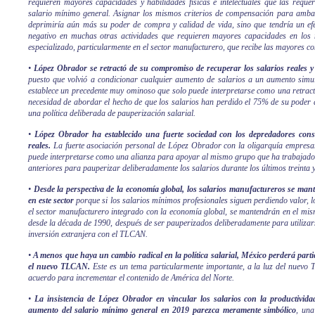
requieren mayores capacidades y habilidades físicas e intelectuales que las requer
salario mínimo general. Asignar los mismos criterios de compensación para ambas
deprimiría aún más su poder de compra y calidad de vida, sino que tendría un efe
negativo en muchas otras actividades que requieren mayores capacidades en los n
especializado, particularmente en el sector manufacturero, que recibe las mayores c
•
López Obrador se retractó de su compromiso de recuperar los salarios reales y
puesto que volvió a condicionar cualquier aumento de salarios a un aumento simul
establece un precedente muy ominoso que solo puede interpretarse como una retract
necesidad de abordar el hecho de que los salarios han perdido el 75% de su poder 
una política deliberada de pauperización salarial.
•
López Obrador ha establecido una fuerte sociedad con los depredadores consu
reales.
La fuerte asociación personal de López Obrador con la oligarquía empresari
puede interpretarse como una alianza para apoyar al mismo grupo que ha trabajado
anteriores para pauperizar deliberadamente los salarios durante los últimos treinta y
•
Desde la perspectiva de la economía global, los salarios manufactureros se man
en este sector
porque si los salarios mínimos profesionales siguen perdiendo valor, l
el sector manufacturero integrado con la economía global, se mantendrán en el mis
desde la década de 1990, después de ser pauperizados deliberadamente para utilizar
inversión extranjera con el TLCAN.
•
A menos que haya un cambio radical en la política salarial, México perderá part
el nuevo TLCAN.
Este es un tema particularmente importante, a la luz del nuevo
acuerdo para incrementar el contenido de América del Norte.
•
La insistencia de López Obrador en vincular los salarios con la productividad
aumento del salario mínimo general en 2019 parezca meramente simbólico
, una