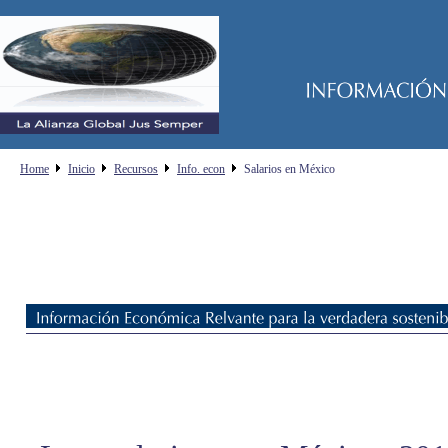
Home
Inicio
Recursos
Info. econ
Salarios en México