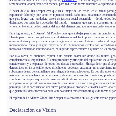
hecho, desde una perspectiva empresarial,
LISDINYS
es una estrategia de inversión 
remuneración laboral justa sería esencial para reducir de forma relevante la explotación la
A pesar de ello, Jus semper cree que en el mejor de los casos, en el actual parad
explotación laboral y, por tanto, en injusticia social, dado su su totalmente insosteni
que para lograr una verdadera esfera de justicia social sostenible —donde todos los
disfrutados por todas las sociedades del mundo— tenemos que aspirar a construir un pa
y no en el bienestar de los dueños del etos del sistema centrado en el mercado, como es
Para lograr esto, el “Demos" (el Pueblo) tiene que trabajar para crear un cambio rad
Planeta para romper los grilletes que el sistema actual ha impuesto para secuestrar
opuesto al etos justo y sostenible que imaginamos construir. Estamos padeciendo a go
mercadocracia, reina y la gran mayoría de los funcionarios electos son verdaderos r
mercados financieros internacionales, en lugar de representantes a quienes se les otorg
Por esta razón, si queremos aspirar a un planeta sostenible donde las futuras ge
completamente al capitalismo. El único propósito y principio del capitalismo es la repr
consideración y a expensas de todos los demás interesados. Huelga decir que el arg
democrático es insostenible, pues difícilmente podemos encontrar un antagonismo más
subyacente detrás del capitalismo está plagada de contradicciones. Es por ello que si
más allá de las muchas contradicciones y de nuestras creencias filosóficas, puede a
simple razón de que requiere el consumo infinito de recursos en un planeta con recurs
reemplazarlo tan pronto como sea posible si aspiramos a legar a las generaciones fut
para impulsar la construcción del nuevo paradigma al proponer, e invitar a otros anali
que genere las ideas necesarias para la nueva visión transformadora que dé forma al pa
El espíritu de La Alianza Global Jus Semper está enraizado en la siguiente misión y prin
Declaración de Visión