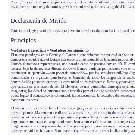
Alcanzar un etos sostenible de justicia social en el mundo, donde todas las comunidad
los derechos humanos y de normas de vida sostenibles conforme a la dignidad humana.
Declar
aci
ón de Misión
Contribuir a la generación de ideas para la visión transformadora que daría forma al pa
Principios
Verdadera Democracia y Verdadero Sostenimiento
El nuevo paradigma de la Gente y el Planeta al que debemos aspirar está anclado en 
democracia requiere que el Demos esté en control permanente de la agenda pública, de 
llamada democracia representativa, una parodia como se practica hoy en día. El camb
hacerse bajo la democracia directa, donde el Demos participa permanentemente en toda
monitorear su ejecución —con poder de corrección— por los servidores públicos elegi
comunidades se organicen para buscar el bienestar de todos los rangos de la socied
comunidad de personas, entonces la comunidad no es realmente el Demos, y por tanto
que carezca de esta razón de ser. El bienestar de una comunidad tiene que estar a
imaginario, los derechos humanos son esenciales para el etos de verdadera democrac
puede lograr el bienestar de la comunidad. En consecuencia, la verdadera democracia, 
existir sin los otros.
El sostenimiento, el otro pilar del nuevo paradigma, exige que busquemos el bienestar
nuestro planeta. Mantener un estilo de vida consumista, el concepto dominante actu
preservar los recursos producidos por nuestro planeta. Nuestra huella ecológica, un 
lleguemos a una etapa en la que podamos alcanzar un estado estacionario que permi
imaginar esto como un proceso de cambio gradual pero fuerte de cambio del consumis
nuestras actividades humanas. Esto disminuiría drásticamente nuestra huella ecológica a