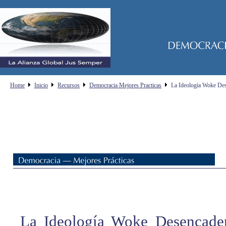
Home
Inicio
Recursos
Democracia Mejores Practicas
La Ideología Woke Dese
La Ideología Woke Desencaden