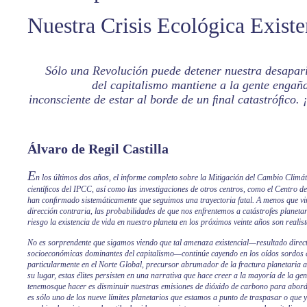
Nuestra Crisis Ecológica Existe
Sólo una Revolución puede detener nuestra desaparic
del capitalismo mantiene a la gente engañ
inconsciente de estar al borde de un ﬁnal catastróﬁco.
Álvaro de Regil Castilla
E
n los últimos dos años, el informe completo sobre la Mitigación del Cambio Climá
cientíﬁcos del IPCC, así como las investigaciones de otros centros, como el Centro de
han conﬁrmado sistemáticamente que seguimos una trayectoria fatal. A menos que v
dirección contraria, las probabilidades de que nos enfrentemos a catástrofes planet
riesgo la existencia de vida en nuestro planeta en los próximos veinte años son realis
No es sorprendente que sigamos viendo que tal amenaza existencial—resultado direct
socioeconómicas dominantes del capitalismo—continúe cayendo en los oídos sordos d
particularmente en el Norte Global, precursor abrumador de la fractura planetaria 
su lugar, estas élites persisten en una narrativa que hace creer a la mayoría de la gen
tenemosque hacer es disminuir nuestras emisiones de dióxido de carbono para abord
es sólo uno de los nueve límites planetarios que estamos a punto de traspasar o que