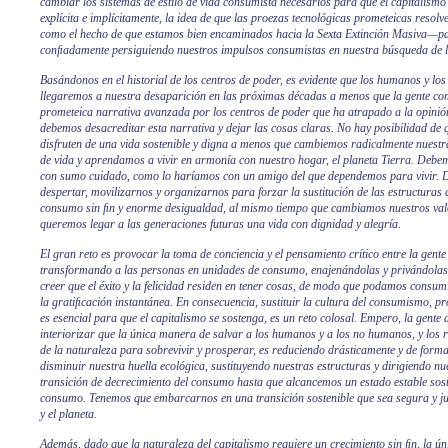
cambiar los sistemas de estilo de vida consumista necesarios para que el capitalismo
explícita e implícitamente, la idea de que las proezas tecnológicas prometeicas res
como el hecho de que estamos bien encaminados hacia la Sexta Extinción Masiva—p
conﬁadamente persiguiendo nuestros impulsos consumistas en nuestra búsqueda de la
Basándonos en el historial de los centros de poder, es evidente que los humanos y 
llegaremos a nuestra desaparición en las próximas décadas a menos que la gente comú
prometeica narrativa avanzada por los centros de poder que ha atrapado a la opinió
debemos desacreditar esta narrativa y dejar las cosas claras. No hay posibilidad de 
disfruten de una vida sostenible y digna a menos que cambiemos radicalmente nuestra
de vida y aprendamos a vivir en armonía con nuestro hogar, el planeta Tierra. Debem
con sumo cuidado, como lo haríamos con un amigo del que dependemos para vivir. 
despertar, movilizarnos y organizarnos para forzar la sustitución de las estructuras 
consumo sin ﬁn y enorme desigualdad, al mismo tiempo que cambiamos nuestros valor
queremos legar a las generaciones futuras una vida con dignidad y alegría.
El gran reto es provocar la toma de conciencia y el pensamiento crítico entre la gen
transformando a las personas en unidades de consumo, enajenándolas y privándolas 
creer que el éxito y la felicidad residen en tener cosas, de modo que podamos consumi
la gratiﬁcación instantánea. En consecuencia, sustituir la cultura del consumismo, 
es esencial para que el capitalismo se sostenga, es un reto colosal. Empero, la gente 
interiorizar que la única manera de salvar a los humanos y a los no humanos, y los
de la naturaleza para sobrevivir y prosperar, es reduciendo drásticamente y de form
disminuir nuestra huella ecológica, sustituyendo nuestras estructuras y dirigiendo nu
transición de decrecimiento del consumo hasta que alcancemos un estado estable sost
consumo. Tenemos que embarcarnos en una transición sostenible que sea segura y jus
y el planeta.
Además, dado que la naturaleza del capitalismo requiere un crecimiento sin ﬁn, la ún