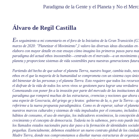
Paradigma de la Gente y el Planeta y No el Me
Álvaro de Regil Castilla
E
n seguimiento a mi comentario en el foro de la Iniciativa de la Gran Transición (GT
marzo de 2020: "Planetizar el Movimiento",1 valoro las diversas ideas discutidas en 
elaboro con mayor detalle en este ensayo cómo imagino los primeros pasos para mat
paradigma del actual ethos insostenible—centrado en el mercado—a un movimiento g
planeta y proporcione sistemas de vida sostenibles para nuestras generaciones futuras
Partiendo del hecho de que salvar el planeta Tierra, nuestro hogar, cambia todo, nec
ethos en el que la mayoría de la humanidad se comprometa con un sistema cuyo únic
del bienestar de las personas y el planeta Tierra. Esto requiere que todos los recurso
el disfrute de la vida de todos los seres vivos se gestionen para lograr una verdadera 
Comenzando con poner ﬁn a la invasión por parte del mercado de las instituciones de 
paradigma que romperá muchas de las estructuras, creencias y nociones que ahora
una especie de Geocracia, del griego ge y kratos: gobierno de la, o, por la Tierra—q
referirme a la nueva propuesta paradigmática. Como es de esperar, salvar el planet
nuestros marcos culturales y sistemas de vida impulsados por el consumo, incluidos l
hábitos de consumo, el uso de energías, los indicadores económicos, la concepción del
crecimiento y el concepto de democracia. Todavía no lo sabemos, pero esto puede in
los llamados estados nacionales para dar paso a la formación de identidades social
pequeñas. Esencialmente, debemos establecer un nuevo contrato global de los ciudada
Madre Tierra, donde nos comprometamos a diseñar nuevas estructuras de organizaci