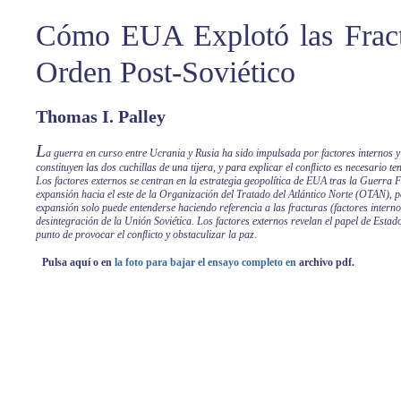
Cómo EUA Explotó las Fract
Orden Post-Soviético
Thomas I. Palley
L
a guerra en curso entre Ucrania y Rusia ha sido impulsada por factores internos y
constituyen las dos cuchillas de una tijera, y para explicar el conﬂicto es necesario t
Los factores externos se centran en la estrategia geopolítica de EUA tras la Guerra F
expansión hacia el este de la Organización del Tratado del Atlántico Norte (OTAN),
expansión solo puede entenderse haciendo referencia a las fracturas (factores intern
desintegración de la Unión Soviética. Los factores externos revelan el papel de Estad
punto de provocar el conﬂicto y obstaculizar la paz.
Pulsa aquí o en
la foto para bajar el ensayo completo en
archivo pdf.